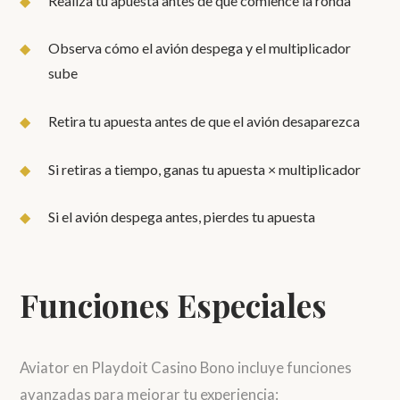
Realiza tu apuesta antes de que comience la ronda
Observa cómo el avión despega y el multiplicador
sube
Retira tu apuesta antes de que el avión desaparezca
Si retiras a tiempo, ganas tu apuesta × multiplicador
Si el avión despega antes, pierdes tu apuesta
Funciones Especiales
Aviator en Playdoit Casino Bono incluye funciones
avanzadas para mejorar tu experiencia: