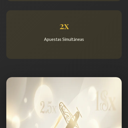
2x
Apuestas Simultáneas