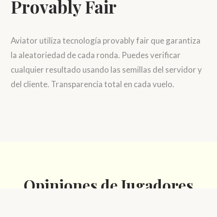
Provably Fair
Aviator utiliza tecnología provably fair que garantiza
la aleatoriedad de cada ronda. Puedes verificar
cualquier resultado usando las semillas del servidor y
del cliente. Transparencia total en cada vuelo.
Opiniones de Jugadores