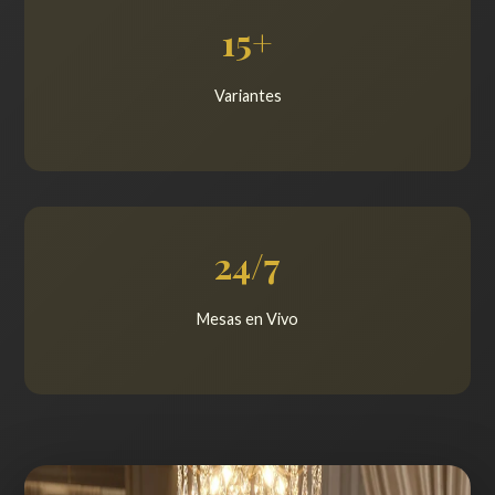
15+
Variantes
24/7
Mesas en Vivo