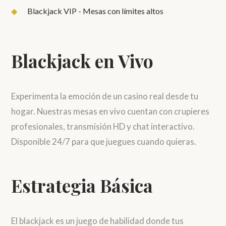
Blackjack VIP - Mesas con límites altos
Blackjack en Vivo
Experimenta la emoción de un casino real desde tu
hogar. Nuestras mesas en vivo cuentan con crupieres
profesionales, transmisión HD y chat interactivo.
Disponible 24/7 para que juegues cuando quieras.
Estrategia Básica
El blackjack es un juego de habilidad donde tus