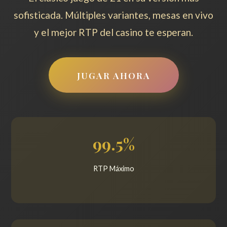
sofisticada. Múltiples variantes, mesas en vivo
y el mejor RTP del casino te esperan.
JUGAR AHORA
99.5%
RTP Máximo